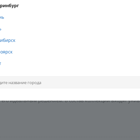
еринбург
нь
ь
ибирск
оярск
т
 бетона. Коллекция керамогранита Mural с дизайном под бет
х цвета создают практичную палитру для основы помещени
 интерьеры в стиле лофт, скандинавский или современную к
ектифицированный край плиток обеспечивает укладку с ми
т его идеальным решением. В состав коллекции входят уни