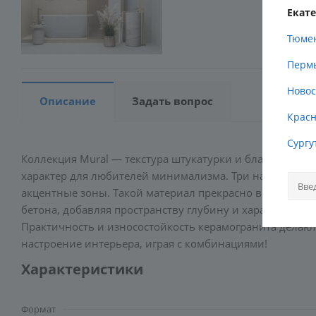
Екат
Тюме
Перм
Новос
Описание
Задать вопрос
Красн
Сургу
Коллекция Mural — текстура штукатурки и благородство
характер для любителей минимализма. Три натуральны
акцентные зоны. Такой материал прекрасно впишется в
бетона, добавляя пространству глубину и характер. Р
Практичность и износостойкость керамогранита делаю
настроение интерьера, играя с комбинациями!
Характеристики
Формат