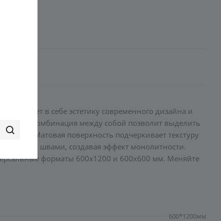
он сочетает в себе эстетику современного дизайна и
я или их комбинация между собой позволит выделить
лассику. Матовая поверхность подчеркивает текстуру
нимальными швами, создавая эффект монолитности.
версальные форматы 600x1200 и 600x600 мм. Меняйте
600*1200мм