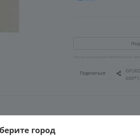
Под
Наши менеджеры обязательно свяжу
GFU60
Поделиться
600*12
Му
берите город