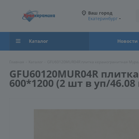
Ваш город
Екатеринбург
Каталог
Новости
Главная
-
Каталог
-
GFU60120MUR04R плитка керамогранитная Мурал / 
GFU60120MUR04R плитка 
600*1200 (2 шт в уп/46.08