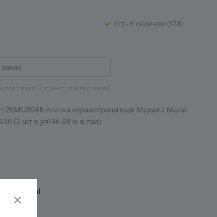
Есть в наличии (374)
 заказ
тся с вами и уточнят условия заказа
120MUR04R плитка керамогранитная Мурал / Mural
00 (2 шт в уп/46.08 м в пал)
рал / Mural