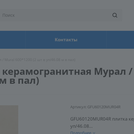
Контакты
Mural 600*1200 (2 шт в уп/46.08 м в пал)
керамогранитная Мурал /
 м в пал)
Артикул:
GFU60120MUR04R
GFU60120MUR04R плитка кер
уп/46.08...
Подробнее