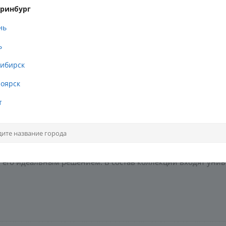
еринбург
нь
ь
ибирск
оярск
т
 бетона. Коллекция керамогранита Mural с дизайном под бет
х цвета создают практичную палитру для основы помещени
 интерьеры в стиле лофт, скандинавский или современную к
ектифицированный край плиток обеспечивает укладку с ми
т его идеальным решением. В состав коллекции входят уни