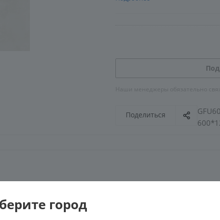
Под
Наши менеджеры обязательно свяжу
GFU60
Поделиться
600*12
Му
берите город