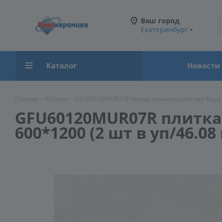
Ваш город
Екатеринбург
Каталог
Новости
Главная
-
Каталог
-
GFU60120MUR07R плитка керамогранитная Мурал / 
GFU60120MUR07R плитка 
600*1200 (2 шт в уп/46.08