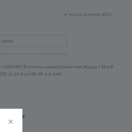
Есть в наличии (820)
 заказ
тся с вами и уточнят условия заказа
120MUR07R плитка керамогранитная Мурал / Mural
00 (2 шт в уп/46.08 м в пал)
рал / Mural