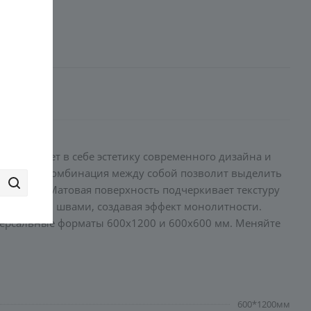
он сочетает в себе эстетику современного дизайна и
я или их комбинация между собой позволит выделить
лассику. Матовая поверхность подчеркивает текстуру
нимальными швами, создавая эффект монолитности.
версальные форматы 600x1200 и 600x600 мм. Меняйте
600*1200мм