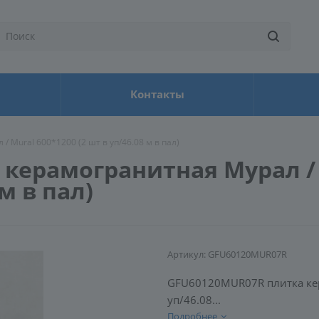
Контакты
Mural 600*1200 (2 шт в уп/46.08 м в пал)
керамогранитная Мурал /
 м в пал)
Артикул:
GFU60120MUR07R
GFU60120MUR07R плитка кер
уп/46.08...
Подробнее