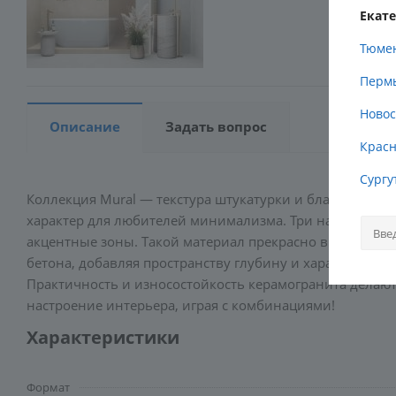
Екат
Тюме
Перм
Новос
Описание
Задать вопрос
Красн
Сургу
Коллекция Mural — текстура штукатурки и благородство
характер для любителей минимализма. Три натуральны
акцентные зоны. Такой материал прекрасно впишется в
бетона, добавляя пространству глубину и характер. Р
Практичность и износостойкость керамогранита делаю
настроение интерьера, играя с комбинациями!
Характеристики
Формат